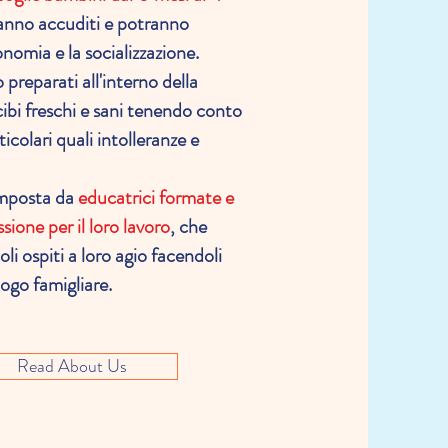
anno accuditi e potranno
onomia e la socializzazione.
preparati all'interno della
cibi freschi e sani tenendo conto
ticolari quali intolleranze e
omposta da
educatrici formate e
ione per il loro lavoro
, che
li ospiti a loro agio facendoli
uogo famigliare.
Read About Us