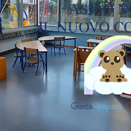
ASILO N
IL NUOVO C
Gioca
.
Impara
.
C