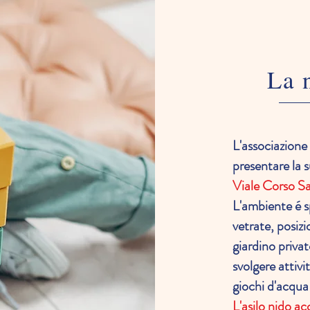
La 
L'associazione 
presentare la s
Viale Corso S
L'ambiente é 
vetrate, posiz
giardino privat
svolgere attivi
giochi d'acqua
L'asilo nido ac