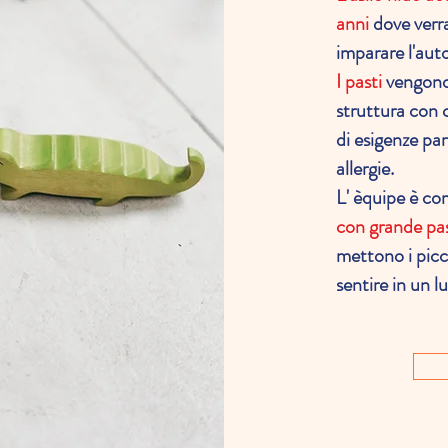
anni
dove verr
imparare l'aut
I pasti
vengono 
struttura con 
di esigenze par
allergie.
L' èquipe è c
con grande pass
mettono i picco
sentire in un l