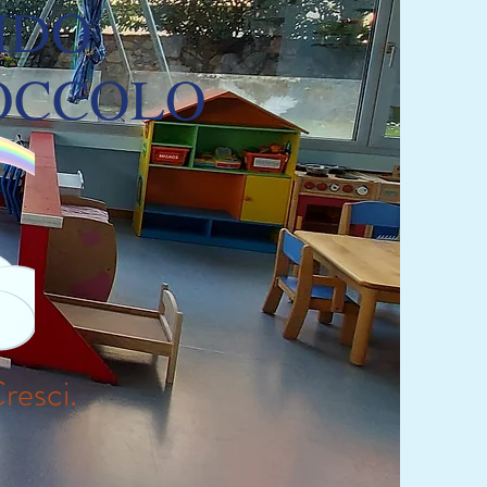
IDO
OCCOLO
resci.